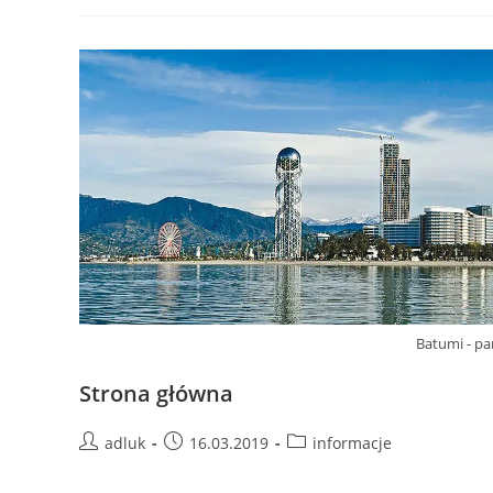
Batumi - p
Strona główna
Post
Post
Post
adluk
16.03.2019
informacje
author:
published:
category: