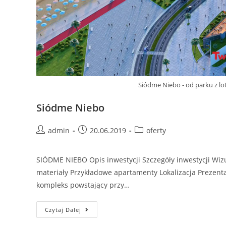
Siódme Niebo - od parku z lo
Siódme Niebo
Post
Post
Post
admin
20.06.2019
oferty
author:
published:
category:
SIÓDME NIEBO Opis inwestycji Szczegóły inwestycji Wizu
materiały Przykładowe apartamenty Lokalizacja Prezent
kompleks powstający przy…
Siódme
Czytaj Dalej
Niebo