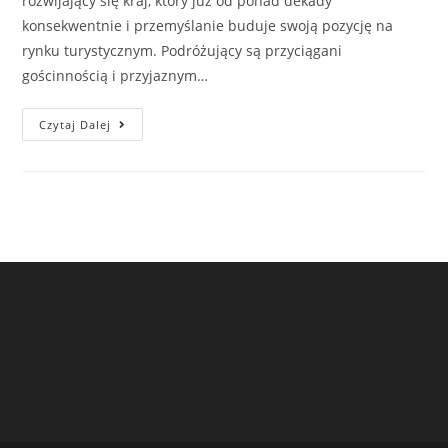
rozwijający się kraj, który już od ponad dekady
konsekwentnie i przemyślanie buduje swoją pozycję na
rynku turystycznym. Podróżujący są przyciągani
gościnnością i przyjaznym…
Strona
Czytaj Dalej
Główna