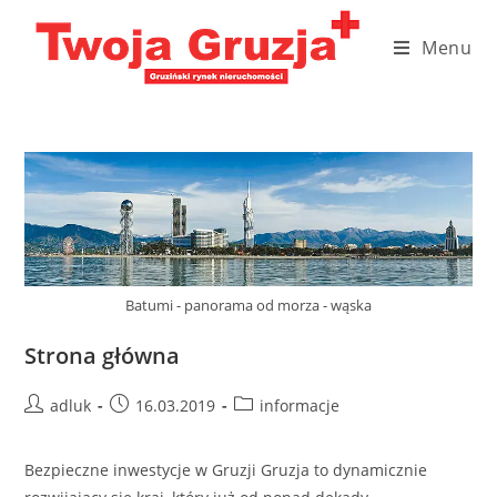
Skip
to
Menu
content
Batumi - panorama od morza - wąska
Strona główna
Post
Post
Post
adluk
16.03.2019
informacje
author:
published:
category:
Bezpieczne inwestycje w Gruzji Gruzja to dynamicznie